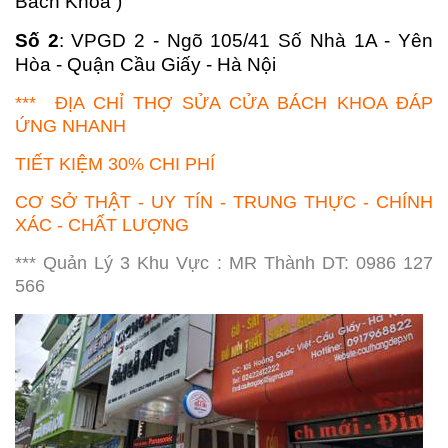
Bách Khoa )
Số 2
: VPGD 2 - Ngõ 105/41 Số Nhà 1A - Yên
Hòa - Quận Cầu Giấy - Hà Nội
*** ĐỊA CHỈ THỢ SỬA CỬA BÁCH KHOA ĐÁP
ỨNG NHANH
TIẾT KIỆM 30% CHI PHÍ
CƠ SỞ THẬT - UY TÍN - TRUNG THỰC - CHÍNH
XÁC - CHẤT LƯỢNG
*** Quản Lý 3 Khu Vực : MR Thành DT: 0986 127
566