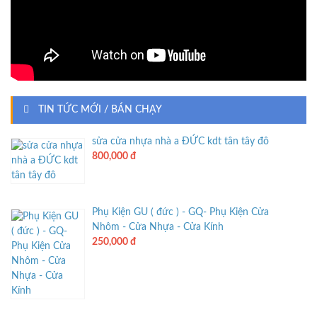
TIN TỨC MỚI / BÁN CHẠY
sửa cửa nhựa nhà a ĐỨC kdt tân tây đô
800,000 đ
Phụ Kiện GU ( đức ) - GQ- Phụ Kiện Cửa
Nhôm - Cửa Nhựa - Cửa Kính
250,000 đ