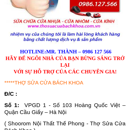
HOTLINE:MR. THÀNH – 0986 127 566
HÃY ĐỂ NGÔI NHÀ CỦA BẠN BỪNG SÁNG TRỞ
LẠI
VỚI SỰ HỖ TRỢ CỦA CÁC CHUYÊN GIA!
*****THỢ SỬA CỬA BÁCH KHOA
Đ/C :
Số 1:
VPGD 1 - Số 103 Hoàng Quốc Việt –
Quận Cầu Giấy – Hà Nội
( Shoorom Nội Thất Thế Phong - Thợ Sửa Cửa