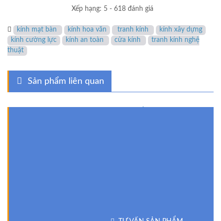
Xếp hạng: 5
-
618 đánh giá
kính mạt bàn
kính hoa văn
tranh kính
kính xây dựng
kính cường lực
kính an toàn
cửa kính
tranh kính nghệ
thuật
Sản phẩm liên quan
Kính ốp bếp ĐẸP - kinh
sơn màu
CẮT KÍNH MẶT BÀN -
690,000 đ
KINH MAT BAN dịch vụ
SỬA CHỮA - LÀM MỚI -
TRÁCH NHIỆM - UY TÍN
420,000 đ