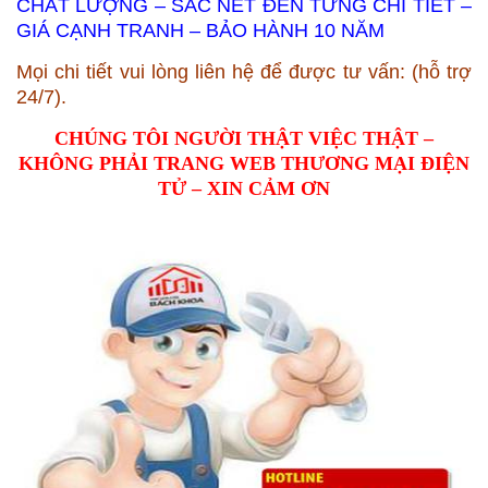
CHẤT LƯỢNG – SẮC NÉT ĐẾN TỪNG CHI TIẾT –
GIÁ CẠNH TRANH – BẢO HÀNH 10 NĂM
Mọi chi tiết vui lòng liên hệ để được tư vấn: (hỗ trợ
24/7).
CHÚNG TÔI NGƯỜI THẬT VIỆC THẬT –
KHÔNG PHẢI TRANG WEB THƯƠNG MẠI ĐIỆN
TỬ – XIN CẢM ƠN