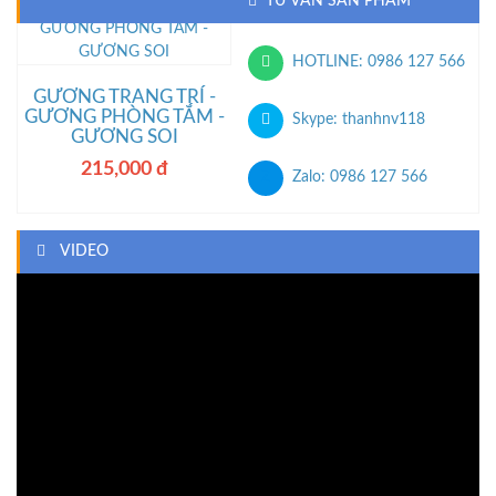
TƯ VẤN SẢN PHẨM
HOTLINE: 0986 127 566
GƯƠNG TRANG TRÍ -
GƯƠNG PHÒNG TẮM -
Skype: thanhnv118
GƯƠNG SOI
215,000 đ
Z
Zalo: 0986 127 566
VIDEO